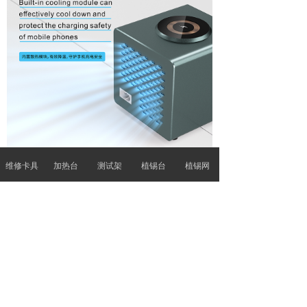
维修卡具
加热台
测试架
植锡台
植锡网